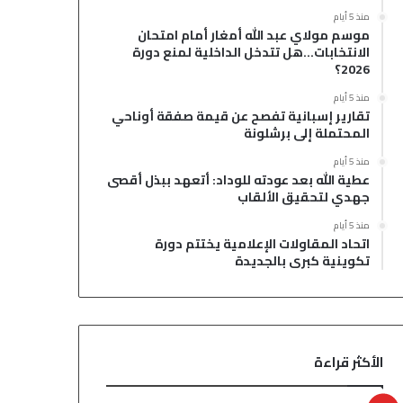
منذ 5 أيام
موسم مولاي عبد الله أمغار أمام امتحان
الانتخابات…هل تتدخل الداخلية لمنع دورة
2026؟
منذ 5 أيام
تقارير إسبانية تفصح عن قيمة صفقة أوناحي
المحتملة إلى برشلونة
منذ 5 أيام
عطية الله بعد عودته للوداد: أتعهد ببذل أقصى
جهدي لتحقيق الألقاب
منذ 5 أيام
اتحاد المقاولات الإعلامية يختتم دورة
تكوينية كبرى بالجديدة
الأكثر قراءة