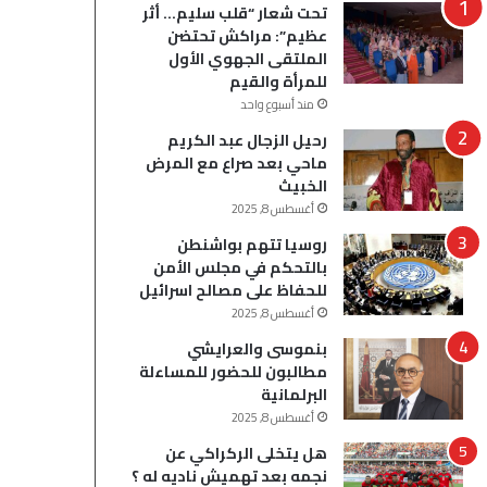
تحت شعار “قلب سليم… أثر
عظيم”: مراكش تحتضن
الملتقى الجهوي الأول
للمرأة والقيم
منذ أسبوع واحد
رحيل الزجال عبد الكريم
ماحي بعد صراع مع المرض
الخبيث
أغسطس 8, 2025
روسيا تتهم بواشنطن
بالتحكم في مجلس الأمن
للحفاظ على مصالح اسرائيل
أغسطس 8, 2025
بنموسى والعرايشي
مطالبون للحضور للمساءلة
البرلمانية
أغسطس 8, 2025
هل يتخلى الركراكي عن
نجمه بعد تهميش ناديه له ؟