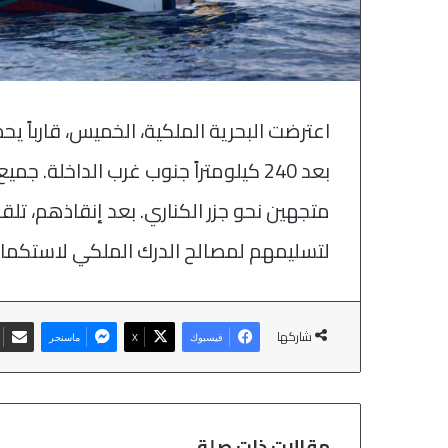
بعد 240 كيلومتراً جنوب غرب الداخلة.
متجهين نحو جزر الكناري. بعد إنقاذهم، تلقو
لتسليمهم لمصالح الدرك الملكي لاستكمال ا
شاركها
فيسبوك
‫X
ماسنجر
مقالات ذات صلة