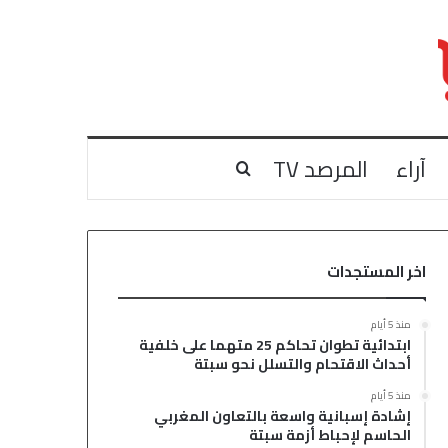
آراء
المرصد TV
بحث عن
اخر المستجدات
منذ 5 أيام
ابتدائية تطوان تحاكم 25 متهما على خلفية
أحداث الاقتحام والتسلل نحو سبتة
منذ 5 أيام
إشادة إسبانية واسعة بالتعاون المغربي
الحاسم لإحباط أزمة سبتة