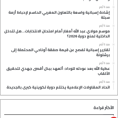
منذ 5 أيام
إشادة إسبانية واسعة بالتعاون المغربي الحاسم لإحباط أزمة
سبتة
منذ 5 أيام
موسم مولاي عبد الله أمغار أمام امتحان الانتخابات…هل تتدخل
الداخلية لمنع دورة 2026؟
منذ 5 أيام
تقارير إسبانية تفصح عن قيمة صفقة أوناحي المحتملة إلى
برشلونة
منذ 5 أيام
عطية الله بعد عودته للوداد: أتعهد ببذل أقصى جهدي لتحقيق
الألقاب
منذ 5 أيام
اتحاد المقاولات الإعلامية يختتم دورة تكوينية كبرى بالجديدة
الأكثر قراءة