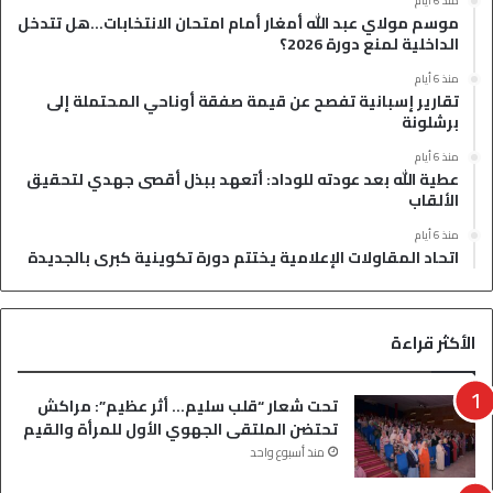
منذ 6 أيام
موسم مولاي عبد الله أمغار أمام امتحان الانتخابات…هل تتدخل
الداخلية لمنع دورة 2026؟
منذ 6 أيام
تقارير إسبانية تفصح عن قيمة صفقة أوناحي المحتملة إلى
برشلونة
منذ 6 أيام
عطية الله بعد عودته للوداد: أتعهد ببذل أقصى جهدي لتحقيق
الألقاب
منذ 6 أيام
اتحاد المقاولات الإعلامية يختتم دورة تكوينية كبرى بالجديدة
الأكثر قراءة
تحت شعار “قلب سليم… أثر عظيم”: مراكش
تحتضن الملتقى الجهوي الأول للمرأة والقيم
منذ أسبوع واحد