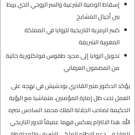
إسقاط الوصية الشرعية والسر الروحي الذي يربط
بين أجيال المشايخ
كسر الرمزية التاريخية للزوايا في المملكة
المغربية الشريفة
تحويل الزوايا إلى مجرد طقوس فولكلورية خالية
من المضمون العرفاني
يؤكد الدكتور منير القادري بودشيش في نهجه على
العمل تحت ظل إمارة المؤمنين، متماشيا مع الرؤية
الحكيمة لصاحب الجلالة الملك محمد السادس نصره
الله. هذا الالتزام يعكس فهما عميقاً للدور التاريخي
للزوايا في دعم النظام الملكي الشريف والمحافظة