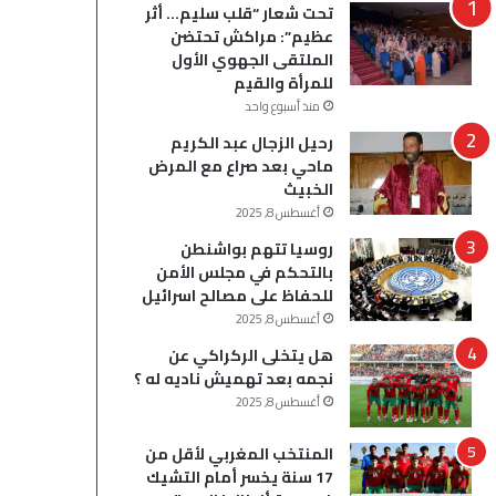
تحت شعار “قلب سليم… أثر
عظيم”: مراكش تحتضن
الملتقى الجهوي الأول
للمرأة والقيم
منذ أسبوع واحد
رحيل الزجال عبد الكريم
ماحي بعد صراع مع المرض
الخبيث
أغسطس 8, 2025
روسيا تتهم بواشنطن
بالتحكم في مجلس الأمن
للحفاظ على مصالح اسرائيل
أغسطس 8, 2025
هل يتخلى الركراكي عن
نجمه بعد تهميش ناديه له ؟
أغسطس 8, 2025
المنتخب المغربي لأقل من
17 سنة يخسر أمام التشيك