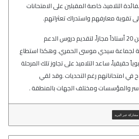
دة التلاميذ، خاصة المقبلين على الامتحانات
إلى تقوية معارفهم واستدراك تعثراتهم.
وقد مكّن هذا المشروع من توظيف أكثر من 20 أستاذاً مجازاً، لتقديم دروس الدعم
ابعة لجماعة سيدي موسى الحمري. وهكذا استطاع
وياً حقيقياً، ساعد التلاميذ على تجاوز تلك المرحلة
اح في امتحاناتهم رغم التحديات .وقد لقي
لأسر والمؤسسات ومختلف الجهات بالمنطقة .
مشاركة عبر البريد