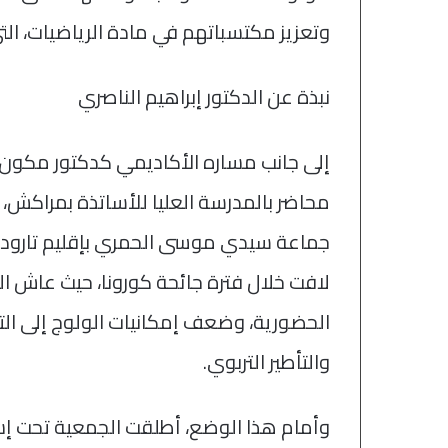
وتعزيز مكتسباتهم في مادة الرياضيات، التي ت
نبذة عن الدكتور إبراهيم الناصري
إلى جانب مساره الأكاديمي كدكتور مكون 
محاضر بالمدرسة العليا للأساتذة بمراكش، ين
جماعة سيدي موسى الحمري بإقليم تارودان
لافت خلال فترة جائحة كورونا، حيث عاش ال
الحضورية، وضعف إمكانيات الولوج إلى التع
والتأطير التربوي.
وأمام هذا الوضع، أطلقت الجمعية تحت إشر