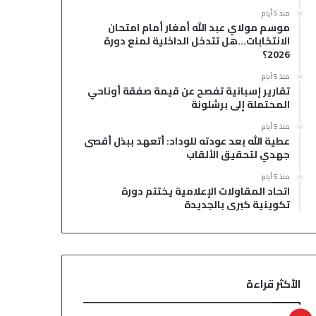
منذ 5 أيام
موسم مولاي عبد الله أمغار أمام امتحان
الانتخابات…هل تتدخل الداخلية لمنع دورة
2026؟
منذ 5 أيام
تقارير إسبانية تفصح عن قيمة صفقة أوناحي
المحتملة إلى برشلونة
منذ 5 أيام
عطية الله بعد عودته للوداد: أتعهد ببذل أقصى
جهدي لتحقيق الألقاب
منذ 5 أيام
اتحاد المقاولات الإعلامية يختتم دورة
تكوينية كبرى بالجديدة
الأكثر قراءة