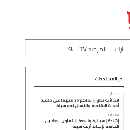
آراء
المرصد TV
بحث عن
اخر المستجدات
منذ 5 أيام
ابتدائية تطوان تحاكم 25 متهما على خلفية
أحداث الاقتحام والتسلل نحو سبتة
منذ 5 أيام
إشادة إسبانية واسعة بالتعاون المغربي
الحاسم لإحباط أزمة سبتة