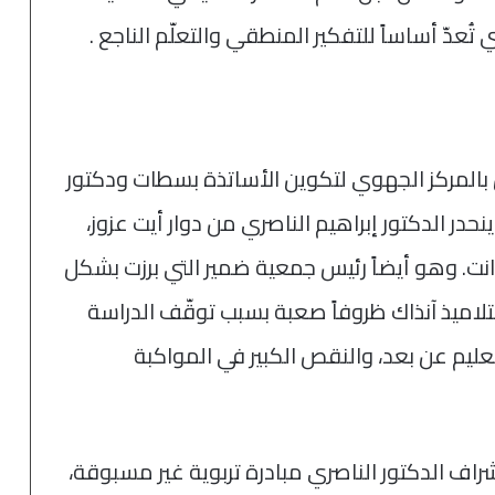
ُعدّ أساساً للتفكير المنطقي والتعلّم الناجع .
بالمركز الجهوي لتكوين الأساتذة بسطات ودكتور
حدر الدكتور إبراهيم الناصري من دوار أيت عزوز،
ت. وهو أيضاً رئيس جمعية ضمير التي برزت بشكل
تلاميذ آنذاك ظروفاً صعبة بسبب توقّف الدراسة
ليم عن بعد، والنقص الكبير في المواكبة
اف الدكتور الناصري مبادرة تربوية غير مسبوقة،