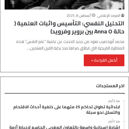
المرصد الإعلامي
أغسطس 8, 2025
التحليل النفسي: التأسيس واثبات العلمية (
حالة Anna O بين بروير وفرويد)
محمد أبوخصيب نعود من جديد للحديث عن علمية “علم النفس” هذه
المناظرة التاريخية التي انطلق صداها منذ بداية القرن العشرين…
أكمل القراءة »
اخر المستجدات
منذ 5 أيام
ابتدائية تطوان تحاكم 25 متهما على خلفية أحداث الاقتحام
والتسلل نحو سبتة
منذ 5 أيام
إشادة إسبانية واسعة بالتعاون المغربي الحاسم لإحباط أزمة