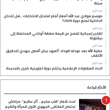
سبتة
منذ 5 أيام
موسم مولاي عبد الله أمغار أمام امتحان الانتخابات…هل تتدخل
الداخلية لمنع دورة 2026؟
منذ 5 أيام
تقارير إسبانية تفصح عن قيمة صفقة أوناحي المحتملة إلى
برشلونة
منذ 5 أيام
عطية الله بعد عودته للوداد: أتعهد ببذل أقصى جهدي لتحقيق
الألقاب
منذ 5 أيام
اتحاد المقاولات الإعلامية يختتم دورة تكوينية كبرى بالجديدة
الأكثر قراءة
تحت شعار “قلب سليم… أثر عظيم”: مراكش
تحتضن الملتقى الجهوي الأول للمرأة والقيم