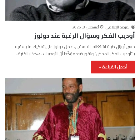
المرصد الإعلامي
أغسطس 8, 2025
أوديب الفكر وسؤال الرغبة عند دولوز
حسن أوزال طيلة اشتغاله الفلسفي، عمل دولوز على تفكيك ما يسمّيه
بـ”أوديب الفكر المحض” وتقويضه؛ مؤكّدا أنّ الأوديبات -هكذا بالكثرة-…
أكمل القراءة »