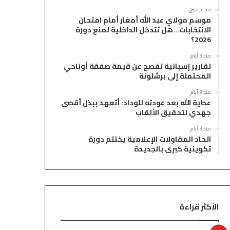
منذ يومين
موسم مولاي عبد الله أمغار أمام امتحان
الانتخابات…هل تتدخل الداخلية لمنع دورة
2026؟
منذ 3 أيام
تقارير إسبانية تفصح عن قيمة صفقة أوناحي
المحتملة إلى برشلونة
منذ 3 أيام
عطية الله بعد عودته للوداد: أتعهد ببذل أقصى
جهدي لتحقيق الألقاب
منذ 3 أيام
اتحاد المقاولات الإعلامية يختتم دورة
تكوينية كبرى بالجديدة
الأكثر قراءة