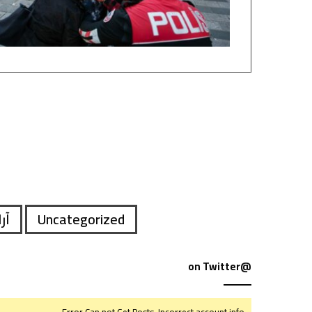
Uncategorized
آر
@on Twitter
Error Can not Get Posts, Incorrect account info.