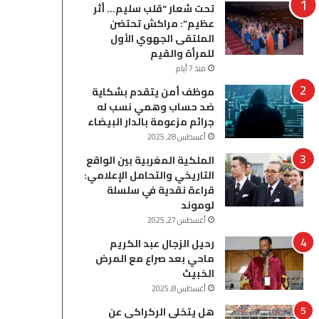
تحت شعار “قلب سليم… أثر
عظيم”: مراكش تحتضن
الملتقى الجهوي الأول
للمرأة والقيم
منذ 7 أيام
موظف أمن يتقدم بشكاية
ضد حساب وهمي نسب له
جرائم مزعومة بالدار البيضاء
أغسطس 28, 2025
الملكية المغربية بين الواقع
التاريخي والتحامل الإعلامي:
قراءة نقدية في سلسلة
لوموند
أغسطس 27, 2025
رحيل الزجال عبد الكريم
ماحي بعد صراع مع المرض
الخبيث
أغسطس 8, 2025
هل يتخلى الركراكي عن